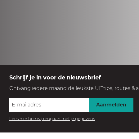
Schrijf je in voor de nieuwsbrief
Ontvang iedere maand de leukste UITtips, routes & a
Aanmelden
Lees hier hoe wij omgaan met je gegevens
BEZOEK HET MUSEUM