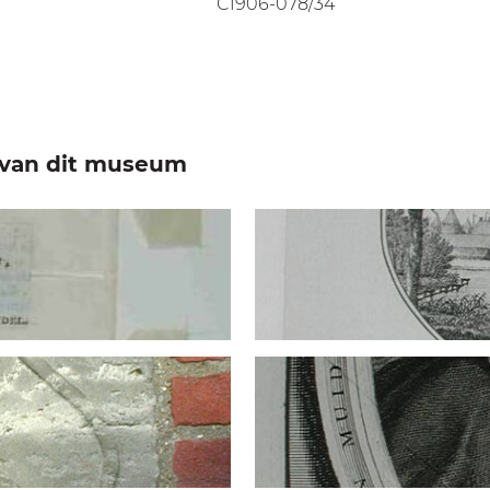
C1906-078/34
e van dit museum