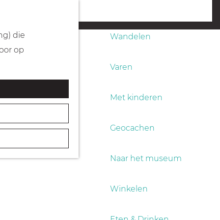
Fietsen
menu
ng) die
Wandelen
Door op
Varen
Met kinderen
Geocachen
Naar het museum
Winkelen
Eten & Drinken