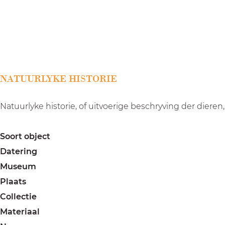
a
g
e
NATUURLYKE HISTORIE
Natuurlyke historie, of uitvoerige beschryving der dier
Soort object
Datering
Museum
Plaats
Collectie
Materiaal