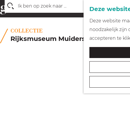
Deze website
Z
G
Deze website maak
o
a
noodzakelijk zijn
COLLECTIE
e
n
Rijksmuseum Muiderslot
accepteren te kli
k
a
e
a
n
r
d
e
h
o
m
e
p