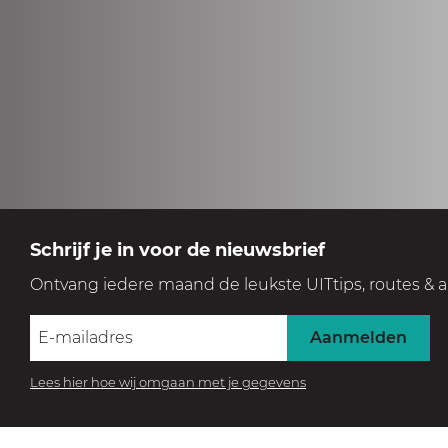
Schrijf je in voor de nieuwsbrief
Ontvang iedere maand de leukste UITtips, routes & a
Aanmelden
Lees hier hoe wij omgaan met je gegevens
BEZOEK HET MUSEUM