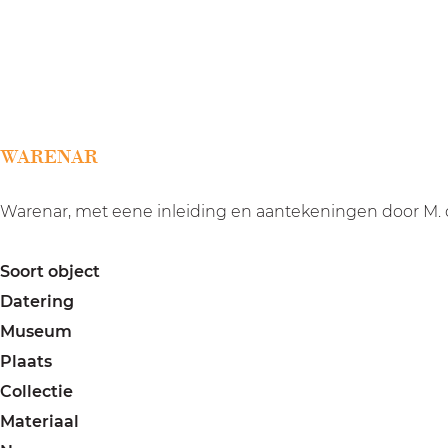
a
g
e
WARENAR
Warenar, met eene inleiding en aantekeningen door M. 
Soort object
Datering
Museum
Plaats
Collectie
Materiaal