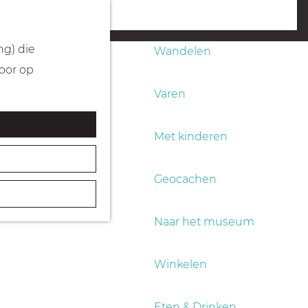
Fietsen
menu
ng) die
Wandelen
Door op
Varen
Met kinderen
Geocachen
Naar het museum
Winkelen
Eten & Drinken