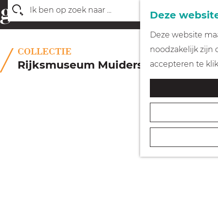
Deze website
Z
G
Deze website maak
o
a
noodzakelijk zijn
COLLECTIE
e
n
Rijksmuseum Muiderslot
accepteren te kli
k
a
e
a
n
r
d
e
h
o
m
e
p