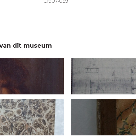
C1907-059
e van dit museum