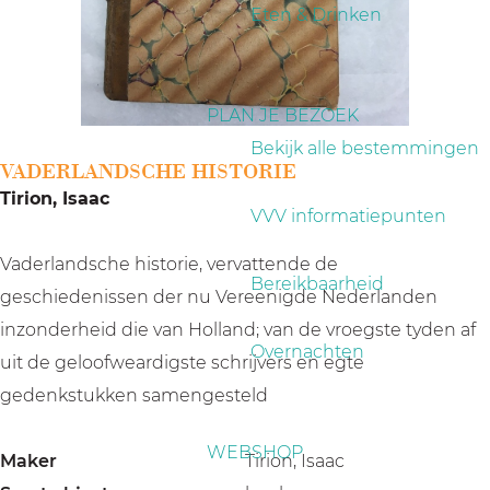
a
Eten & Drinken
g
e
PLAN JE BEZOEK
Bekijk alle bestemmingen
VADERLANDSCHE HISTORIE
Tirion, Isaac
VVV informatiepunten
Vaderlandsche historie, vervattende de
Bereikbaarheid
geschiedenissen der nu Vereenigde Nederlanden
inzonderheid die van Holland; van de vroegste tyden af
Overnachten
uit de geloofweardigste schrijvers en egte
gedenkstukken samengesteld
WEBSHOP
Maker
Tirion, Isaac