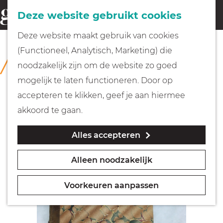
Fietsen
Deze website gebruikt cookies
menu
Z
G
Deze website maakt gebruik van cookies
o
Wandelen
a
(Functioneel, Analytisch, Marketing) die
COLLECTIE
e
n
Rijksmuseum Muiderslot
noodzakelijk zijn om de website zo goed
k
Varen
a
mogelijk te laten functioneren. Door op
e
a
accepteren te klikken, geef je aan hiermee
n
r
Met kinderen
akkoord te gaan.
d
Alles accepteren
e
Geocachen
h
Alleen noodzakelijk
o
Naar het museum
m
Voorkeuren aanpassen
e
Winkelen
p