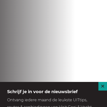
S
Schrijf je in voor de nieuwsbrief
l
Ontvang iedere maand de leukste UITtips,
u