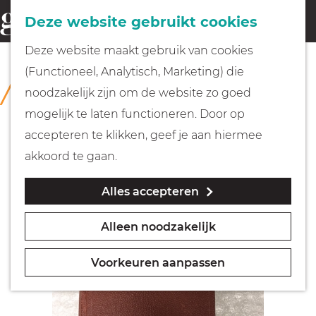
Fietsen
Deze website gebruikt cookies
menu
Z
G
Deze website maakt gebruik van cookies
o
Wandelen
a
(Functioneel, Analytisch, Marketing) die
COLLECTIE
e
n
Rijksmuseum Muiderslot
noodzakelijk zijn om de website zo goed
k
Varen
a
mogelijk te laten functioneren. Door op
e
a
accepteren te klikken, geef je aan hiermee
n
r
Met kinderen
akkoord te gaan.
d
Alles accepteren
e
Geocachen
h
Alleen noodzakelijk
o
Naar het museum
m
Voorkeuren aanpassen
e
Winkelen
p