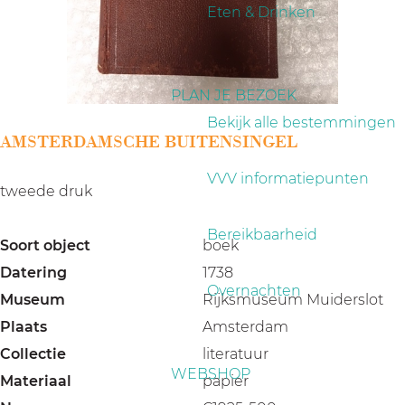
a
Eten & Drinken
g
e
PLAN JE BEZOEK
Bekijk alle bestemmingen
AMSTERDAMSCHE BUITENSINGEL
VVV informatiepunten
tweede druk
Bereikbaarheid
Soort object
boek
Datering
1738
Overnachten
Museum
Rijksmuseum Muiderslot
Plaats
Amsterdam
Collectie
literatuur
WEBSHOP
Materiaal
papier