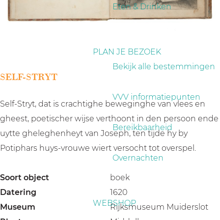
a
Eten & Drinken
g
e
PLAN JE BEZOEK
Bekijk alle bestemmingen
SELF-STRYT
VVV informatiepunten
Self-Stryt, dat is crachtighe beweginghe van vlees en
gheest, poetischer wijse verthoont in den persoon ende
Bereikbaarheid
uytte gheleghenheyt van Joseph, ten tijde hy by
Potiphars huys-vrouwe wiert versocht tot overspel.
Overnachten
Soort object
boek
Datering
1620
WEBSHOP
Museum
Rijksmuseum Muiderslot