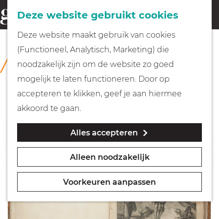
Fietsen
Deze website gebruikt cookies
menu
Z
G
Deze website maakt gebruik van cookies
o
Wandelen
a
(Functioneel, Analytisch, Marketing) die
COLLECTIE
e
n
Rijksmuseum Muiderslot
noodzakelijk zijn om de website zo goed
k
Varen
a
mogelijk te laten functioneren. Door op
e
a
accepteren te klikken, geef je aan hiermee
n
r
Met kinderen
akkoord te gaan.
d
Alles accepteren
e
Geocachen
h
Alleen noodzakelijk
o
Naar het museum
m
Voorkeuren aanpassen
e
Winkelen
p