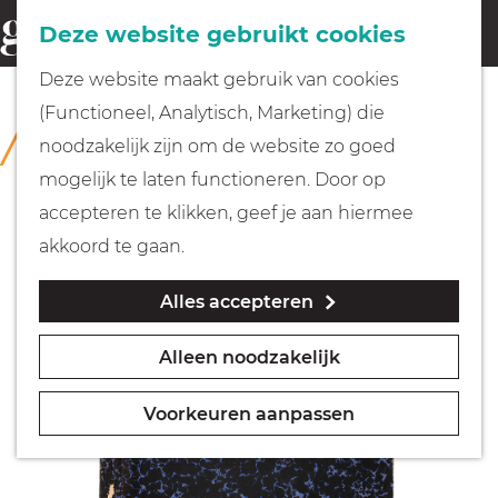
Fietsen
Deze website gebruikt cookies
menu
Z
G
Deze website maakt gebruik van cookies
o
Wandelen
a
(Functioneel, Analytisch, Marketing) die
COLLECTIE
e
n
Rijksmuseum Muiderslot
noodzakelijk zijn om de website zo goed
k
Varen
a
mogelijk te laten functioneren. Door op
e
a
accepteren te klikken, geef je aan hiermee
n
r
Met kinderen
akkoord te gaan.
d
Alles accepteren
e
Geocachen
h
Alleen noodzakelijk
o
Naar het museum
m
Voorkeuren aanpassen
e
Winkelen
p