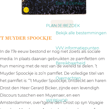
a
Eten & Drinken
g
e
PLAN JE BEZOEK
Bekijk alle bestemmingen
'T MUYDER SPOOCKJE
VVV informatiepunten
In de 17e eeuw bestond er nog niet zoiets als sociale
media. In plaats daarvan gebruikten ze pamfletten om
Bereikbaarheid
hun mening met de rest van de wereld te delen. ’t
Muyder Spoockje is zo’n pamflet. De volledige titel van
Overnachten
het pamflet is: “’t Muyder Spoockje, ontdeckt aen haren
Drost den Heer Gerard Bicker, zijnde een levendigh
Discours tusschen een Muyenaer, en een
WEBSHOP
Amsterdammer, over’tgene den Drost op syn Voyagie