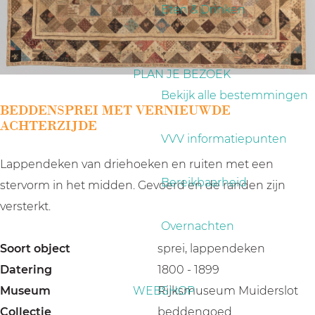
a
Eten & Drinken
g
e
PLAN JE BEZOEK
Bekijk alle bestemmingen
BEDDENSPREI MET VERNIEUWDE
ACHTERZIJDE
VVV informatiepunten
Lappendeken van driehoeken en ruiten met een
Bereikbaarheid
stervorm in het midden. Gevoerd en de randen zijn
versterkt.
Overnachten
Soort object
sprei, lappendeken
Datering
1800 - 1899
Museum
WEBSHOP
Rijksmuseum Muiderslot
Collectie
beddengoed