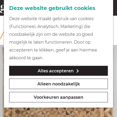
Fietsen
Deze website gebruikt cookies
menu
Z
G
Deze website maakt gebruik van cookies
o
Wandelen
a
(Functioneel, Analytisch, Marketing) die
COLLECTIE
e
n
Rijksmuseum Muiderslot
noodzakelijk zijn om de website zo goed
k
Varen
a
mogelijk te laten functioneren. Door op
e
a
accepteren te klikken, geef je aan hiermee
n
r
Met kinderen
akkoord te gaan.
d
Alles accepteren
e
Geocachen
h
Alleen noodzakelijk
o
Naar het museum
m
Voorkeuren aanpassen
e
Winkelen
p