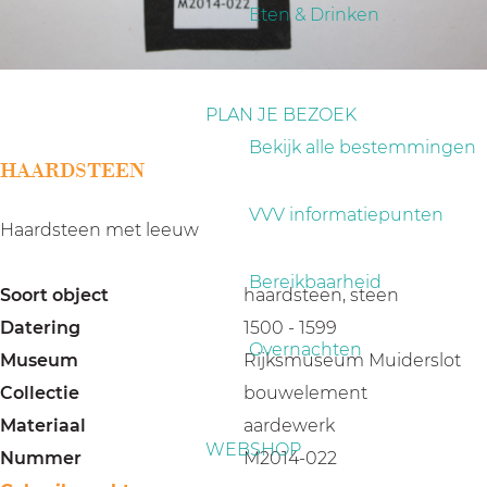
a
Eten & Drinken
g
e
PLAN JE BEZOEK
Bekijk alle bestemmingen
HAARDSTEEN
VVV informatiepunten
Haardsteen met leeuw
Bereikbaarheid
Soort object
haardsteen, steen
Datering
1500 - 1599
Overnachten
Museum
Rijksmuseum Muiderslot
Collectie
bouwelement
Materiaal
aardewerk
WEBSHOP
Nummer
M2014-022