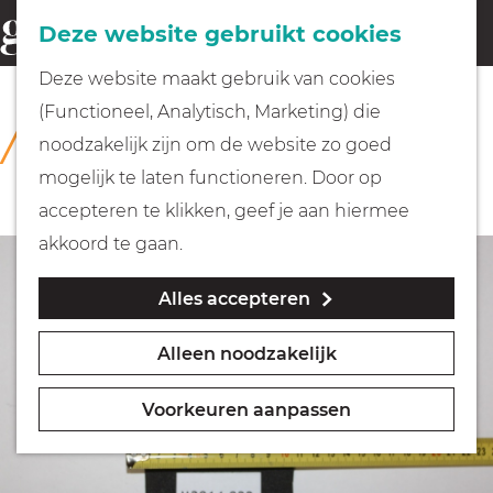
Fietsen
Deze website gebruikt cookies
menu
Z
G
Deze website maakt gebruik van cookies
o
Wandelen
a
(Functioneel, Analytisch, Marketing) die
COLLECTIE
e
n
Rijksmuseum Muiderslot
noodzakelijk zijn om de website zo goed
k
Varen
a
mogelijk te laten functioneren. Door op
e
a
accepteren te klikken, geef je aan hiermee
n
r
Met kinderen
akkoord te gaan.
d
Alles accepteren
e
Geocachen
h
Alleen noodzakelijk
o
Naar het museum
m
Voorkeuren aanpassen
e
Winkelen
p