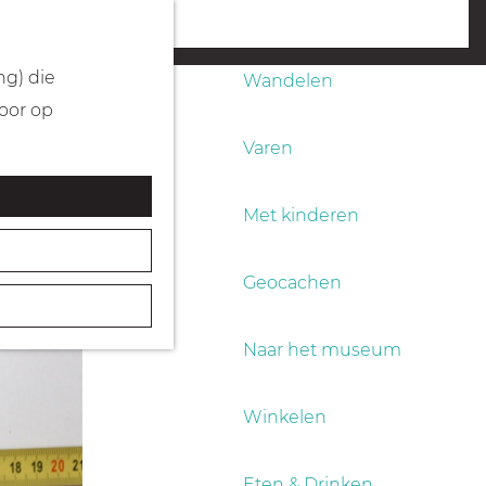
Fietsen
menu
ng) die
Wandelen
Door op
Varen
Met kinderen
Geocachen
Naar het museum
Winkelen
Eten & Drinken