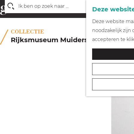
Deze website
Z
G
Deze website maak
o
a
noodzakelijk zijn
COLLECTIE
e
n
Rijksmuseum Muiderslot
accepteren te kli
k
a
e
a
n
r
d
e
h
o
m
e
p