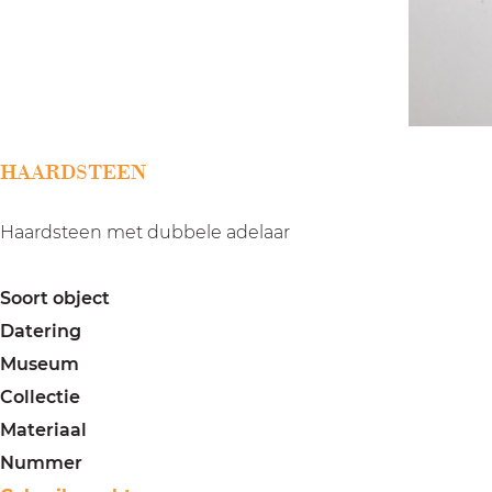
a
g
e
HAARDSTEEN
Haardsteen met dubbele adelaar
Soort object
Datering
Museum
Collectie
Materiaal
Nummer