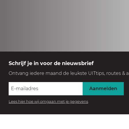
Schrijf je in voor de nieuwsbrief
Ontvang iedere maand de leukste UITtips, routes & a
Aanmelden
Lees hier hoe wij omgaan met je gegevens
BEZOEK HET MUSEUM
Beleef de collectie