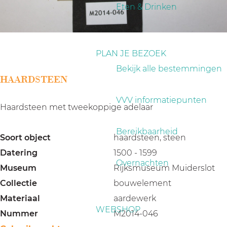
a
Eten & Drinken
g
e
PLAN JE BEZOEK
Bekijk alle bestemmingen
HAARDSTEEN
VVV informatiepunten
Haardsteen met tweekoppige adelaar
Bereikbaarheid
Soort object
haardsteen, steen
Datering
1500 - 1599
Overnachten
Museum
Rijksmuseum Muiderslot
Collectie
bouwelement
Materiaal
aardewerk
WEBSHOP
Nummer
M2014-046