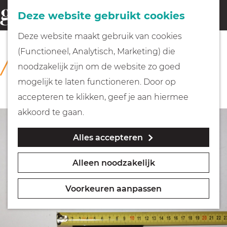
Fietsen
Deze website gebruikt cookies
menu
Z
G
Deze website maakt gebruik van cookies
o
Wandelen
a
(Functioneel, Analytisch, Marketing) die
COLLECTIE
e
n
Rijksmuseum Muiderslot
noodzakelijk zijn om de website zo goed
k
Varen
a
mogelijk te laten functioneren. Door op
e
a
accepteren te klikken, geef je aan hiermee
n
r
Met kinderen
akkoord te gaan.
d
Alles accepteren
e
Geocachen
h
Alleen noodzakelijk
o
Naar het museum
m
Voorkeuren aanpassen
e
Winkelen
p