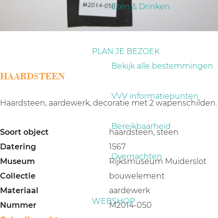
a
Eten & Drinken
g
e
PLAN JE BEZOEK
Bekijk alle bestemmingen
HAARDSTEEN
VVV informatiepunten
Haardsteen, aardewerk, decoratie met 2 wapenschilden.
Bereikbaarheid
Soort object
haardsteen, steen
Datering
1567
Overnachten
Museum
Rijksmuseum Muiderslot
Collectie
bouwelement
Materiaal
aardewerk
WEBSHOP
Nummer
M2014-050