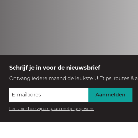
Schrijf je in voor de nieuwsbrief
Ontvang iedere maand de leukste UITtips, routes & a
Aanmelden
Lees hier hoe wij omgaan met je gegevens
BEZOEK HET MUSEUM
Beleef de collectie