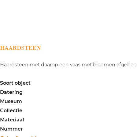
a
g
e
HAARDSTEEN
Haardsteen met daarop een vaas met bloemen afgebee
Soort object
Datering
Museum
Collectie
Materiaal
Nummer