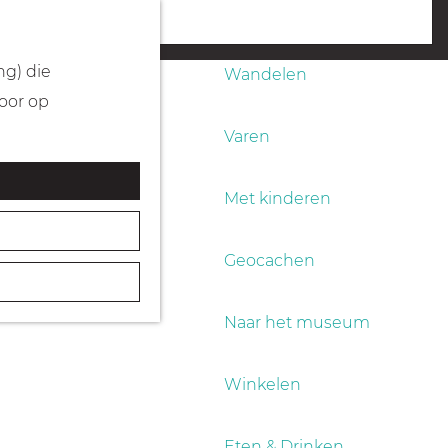
Fietsen
menu
ng) die
Wandelen
Door op
Varen
Met kinderen
Geocachen
Naar het museum
Winkelen
Eten & Drinken