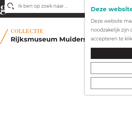
Deze website
Z
G
Deze website maak
o
a
noodzakelijk zijn
COLLECTIE
e
n
Rijksmuseum Muiderslot
accepteren te kli
k
a
e
a
n
r
d
e
h
o
m
e
p