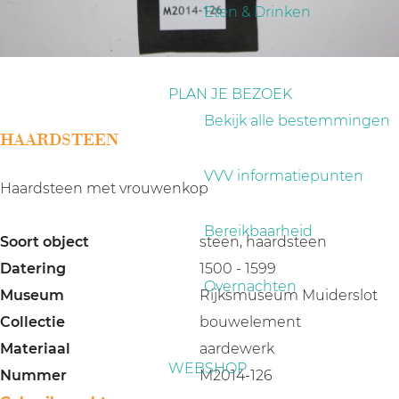
a
Eten & Drinken
g
e
PLAN JE BEZOEK
Bekijk alle bestemmingen
HAARDSTEEN
VVV informatiepunten
Haardsteen met vrouwenkop
Bereikbaarheid
Soort object
steen, haardsteen
Datering
1500 - 1599
Overnachten
Museum
Rijksmuseum Muiderslot
Collectie
bouwelement
Materiaal
aardewerk
WEBSHOP
Nummer
M2014-126