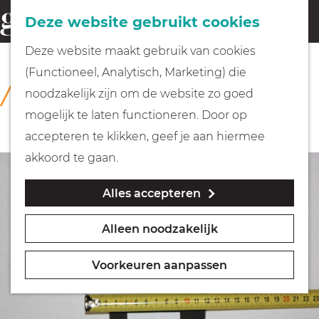
Fietsen
Deze website gebruikt cookies
menu
Z
G
Deze website maakt gebruik van cookies
o
Wandelen
a
(Functioneel, Analytisch, Marketing) die
COLLECTIE
e
n
Rijksmuseum Muiderslot
noodzakelijk zijn om de website zo goed
k
Varen
a
mogelijk te laten functioneren. Door op
e
a
accepteren te klikken, geef je aan hiermee
n
r
Met kinderen
akkoord te gaan.
d
Alles accepteren
e
Geocachen
h
Alleen noodzakelijk
o
Naar het museum
m
Voorkeuren aanpassen
e
Winkelen
p