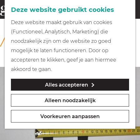
Fietsen
Deze website gebruikt cookies
menu
Z
G
Deze website maakt gebruik van cookies
o
Wandelen
a
(Functioneel, Analytisch, Marketing) die
COLLECTIE
e
n
Rijksmuseum Muiderslot
noodzakelijk zijn om de website zo goed
k
Varen
a
mogelijk te laten functioneren. Door op
e
a
accepteren te klikken, geef je aan hiermee
n
r
Met kinderen
akkoord te gaan.
d
Alles accepteren
e
Geocachen
h
Alleen noodzakelijk
o
Naar het museum
m
Voorkeuren aanpassen
e
Winkelen
p