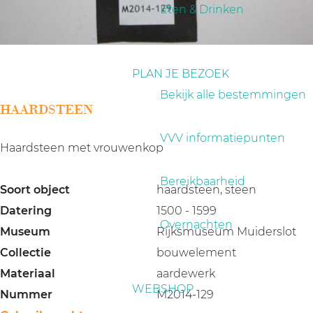
a
Eten & Drinken
g
e
PLAN JE BEZOEK
Bekijk alle bestemmingen
HAARDSTEEN
VVV informatiepunten
Haardsteen met vrouwenkop
Bereikbaarheid
Soort object
haardsteen, steen
Datering
1500 - 1599
Overnachten
Museum
Rijksmuseum Muiderslot
Collectie
bouwelement
Materiaal
aardewerk
WEBSHOP
Nummer
M2014-129