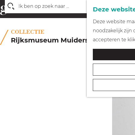
Deze website
Z
G
Deze website maak
o
a
noodzakelijk zijn
COLLECTIE
e
n
Rijksmuseum Muiderslot
accepteren te kli
k
a
e
a
n
r
d
e
h
o
m
e
p