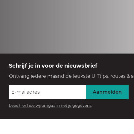
Schrijf je in voor de nieuwsbrief
Ontvang iedere maand de leukste UITtips, routes & a
Aanmelden
Lees hier hoe wij omgaan met je gegevens
BEZOEK HET MUSEUM
Beleef de collectie