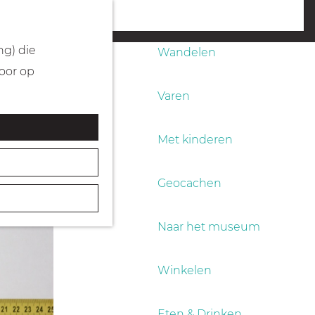
Fietsen
menu
ng) die
Wandelen
Door op
Varen
Met kinderen
Geocachen
Naar het museum
Winkelen
Eten & Drinken