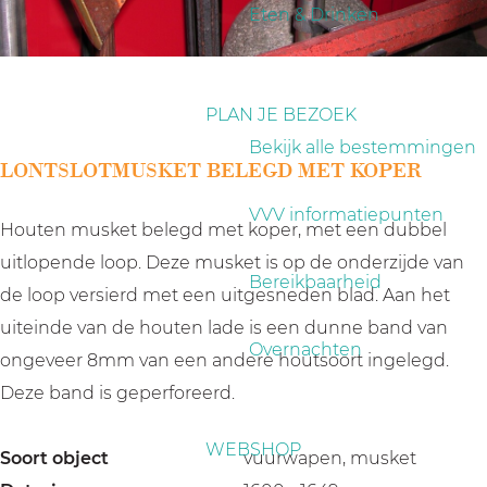
a
Eten & Drinken
g
e
PLAN JE BEZOEK
Bekijk alle bestemmingen
LONTSLOTMUSKET BELEGD MET KOPER
VVV informatiepunten
Houten musket belegd met koper, met een dubbel
uitlopende loop. Deze musket is op de onderzijde van
Bereikbaarheid
de loop versierd met een uitgesneden blad. Aan het
uiteinde van de houten lade is een dunne band van
Overnachten
ongeveer 8mm van een andere houtsoort ingelegd.
Deze band is geperforeerd.
WEBSHOP
Soort object
vuurwapen, musket