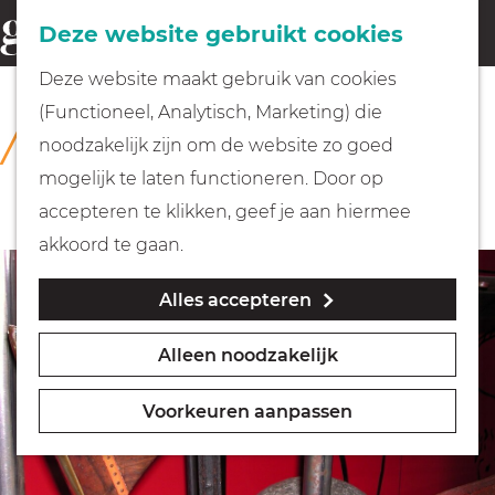
Fietsen
Deze website gebruikt cookies
menu
Z
G
Deze website maakt gebruik van cookies
o
Wandelen
a
(Functioneel, Analytisch, Marketing) die
COLLECTIE
e
n
Rijksmuseum Muiderslot
noodzakelijk zijn om de website zo goed
k
Varen
a
mogelijk te laten functioneren. Door op
e
a
accepteren te klikken, geef je aan hiermee
n
r
Met kinderen
akkoord te gaan.
d
Alles accepteren
e
Geocachen
h
Alleen noodzakelijk
o
Naar het museum
m
Voorkeuren aanpassen
e
Winkelen
p