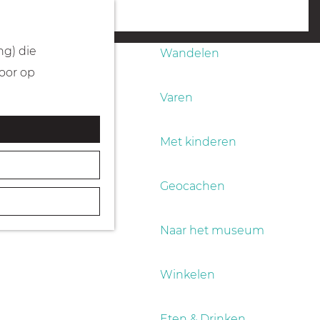
Fietsen
menu
ng) die
Wandelen
Door op
Varen
Met kinderen
Geocachen
Naar het museum
Winkelen
Eten & Drinken