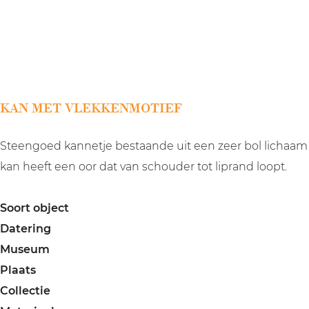
a
g
e
KAN MET VLEKKENMOTIEF
Steengoed kannetje bestaande uit een zeer bol lichaam w
kan heeft een oor dat van schouder tot liprand loopt.
Soort object
Datering
Museum
Plaats
Collectie