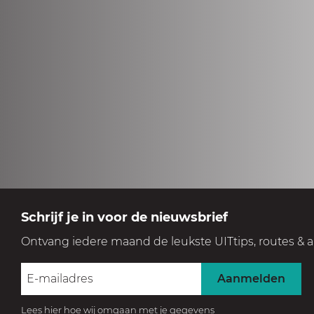
Schrijf je in voor de nieuwsbrief
Ontvang iedere maand de leukste UITtips, routes & a
Aanmelden
Lees hier hoe wij omgaan met je gegevens