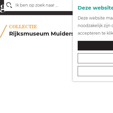
Deze website
Z
G
Deze website maak
o
a
noodzakelijk zijn
COLLECTIE
e
n
Rijksmuseum Muiderslot
accepteren te kli
k
a
e
a
n
r
d
e
h
o
m
e
p