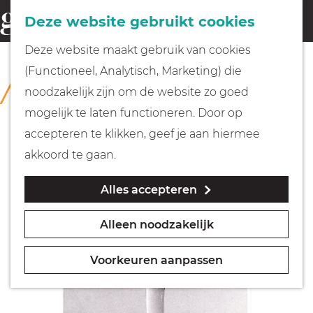
Fietsen
Deze website gebruikt cookies
menu
Z
G
Deze website maakt gebruik van cookies
o
Wandelen
a
(Functioneel, Analytisch, Marketing) die
COLLECTIE
e
n
Rijksmuseum Muiderslot
noodzakelijk zijn om de website zo goed
k
Varen
a
mogelijk te laten functioneren. Door op
e
a
accepteren te klikken, geef je aan hiermee
n
r
Met kinderen
akkoord te gaan.
d
Alles accepteren
e
Geocachen
h
Alleen noodzakelijk
o
Naar het museum
m
Voorkeuren aanpassen
e
Winkelen
p