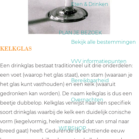
a
Eten & Drinken
g
e
PLAN JE BEZOEK
Bekijk alle bestemmingen
KELKGLAS
VVV informatiepunten
Een drinkglas bestaat traditioneel uit drie onderdelen:
een voet (waarop het glas staat), een stam (waaraan je
Bereikbaarheid
het glas kunt vasthouden) en een kelk (waaruit
gedronken kan worden). De naam kelkglas is dus een
Overnachten
beetje dubbelop. Kelkglas verwijst naar een specifiek
soort drinkglas waarbij de kelk een duidelijk conische
vorm (kegelvormig, helemaal rond dat van smal naar
WEBSHOP
breed gaat) heeft. Gedurende de achttiende eeuw