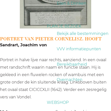
a
Eten & Drinken
g
e
PLAN JE BEZOEK
Bekijk alle bestemmingen
PORTRET VAN PIETER CORNELISZ. HOOFT
Sandrart, Joachim von
VVV informatiepunten
Portret in halve lijve naar rechts, aanziend. In een ovaal
Bereikbaarheid
met randschrift waarin naam en functie staan. Hij is
gekleed in een fluwelen rocken of wambuis met een
Overnachten
grote onder de kin sluitende kraag. Linksboven buiten
het ovaal staat CICICCXLII (1642). Verder een zesregelig
vers van Vondel.
WEBSHOP