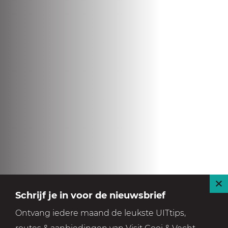
S
Schrijf je in voor de nieuwsbrief
l
Ontvang iedere maand de leukste UITtips,
u