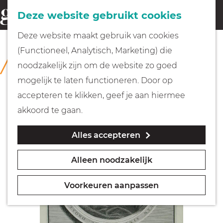
Fietsen
Deze website gebruikt cookies
menu
Z
G
Deze website maakt gebruik van cookies
o
Wandelen
a
(Functioneel, Analytisch, Marketing) die
COLLECTIE
e
n
Rijksmuseum Muiderslot
noodzakelijk zijn om de website zo goed
k
Varen
a
mogelijk te laten functioneren. Door op
e
a
accepteren te klikken, geef je aan hiermee
n
r
Met kinderen
akkoord te gaan.
d
Alles accepteren
e
Geocachen
h
Alleen noodzakelijk
o
Naar het museum
m
Voorkeuren aanpassen
e
Winkelen
p