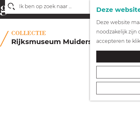
Deze website
Z
G
Deze website maak
o
a
noodzakelijk zijn
COLLECTIE
e
n
Rijksmuseum Muiderslot
accepteren te kli
k
a
e
a
n
r
d
e
h
o
m
e
p