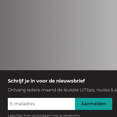
Schrijf je in voor de nieuwsbrief
Ontvang iedere maand de leukste UITtips, routes & a
Aanmelden
Lees hier hoe wij omgaan met je gegevens