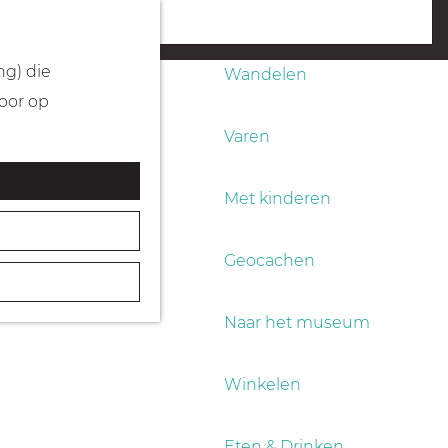
Fietsen
menu
ng) die
Wandelen
Door op
Varen
Met kinderen
Geocachen
Naar het museum
Winkelen
Eten & Drinken