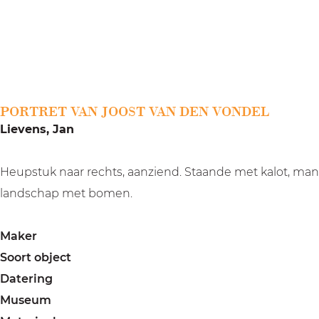
a
g
e
PORTRET VAN JOOST VAN DEN VONDEL
Lievens, Jan
Heupstuk naar rechts, aanziend. Staande met kalot, mant
landschap met bomen.
Maker
Soort object
Datering
Museum