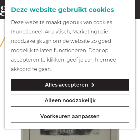
Fietsen
Deze website gebruikt cookies
menu
Z
G
Deze website maakt gebruik van cookies
o
Wandelen
a
(Functioneel, Analytisch, Marketing) die
COLLECTIE
e
n
Rijksmuseum Muiderslot
noodzakelijk zijn om de website zo goed
k
Varen
a
mogelijk te laten functioneren. Door op
e
a
accepteren te klikken, geef je aan hiermee
n
r
Met kinderen
akkoord te gaan.
d
Alles accepteren
e
Geocachen
h
Alleen noodzakelijk
o
Naar het museum
m
Voorkeuren aanpassen
e
Winkelen
p