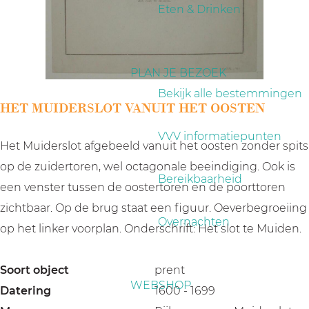
a
Eten & Drinken
g
e
PLAN JE BEZOEK
Bekijk alle bestemmingen
HET MUIDERSLOT VANUIT HET OOSTEN
VVV informatiepunten
Het Muiderslot afgebeeld vanuit het oosten zonder spits
op de zuidertoren, wel octagonale beeindiging. Ook is
Bereikbaarheid
een venster tussen de oostertoren en de poorttoren
zichtbaar. Op de brug staat een figuur. Oeverbegroeiing
Overnachten
op het linker voorplan. Onderschrift: Het slot te Muiden.
Soort object
prent
WEBSHOP
Datering
1600 - 1699