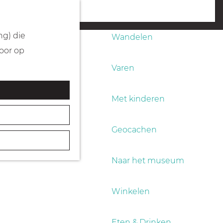
Fietsen
menu
ng) die
Wandelen
Door op
Varen
Met kinderen
Geocachen
Naar het museum
Winkelen
Eten & Drinken