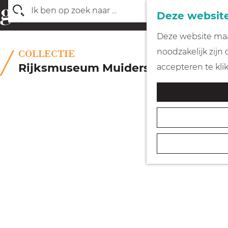
Deze website
Z
G
Deze website maak
o
a
noodzakelijk zijn
COLLECTIE
e
n
Rijksmuseum Muiderslot
accepteren te kli
k
a
e
a
n
r
d
e
h
o
m
e
p