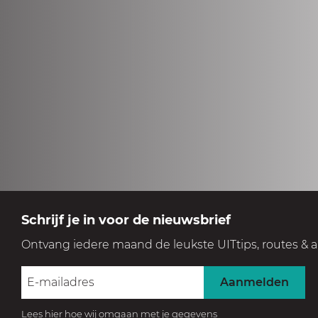
Schrijf je in voor de nieuwsbrief
Ontvang iedere maand de leukste UITtips, routes & a
Aanmelden
Lees hier hoe wij omgaan met je gegevens