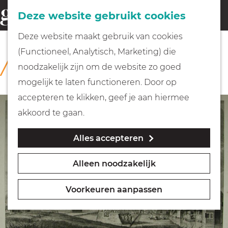
Fietsen
Deze website gebruikt cookies
menu
Z
G
Deze website maakt gebruik van cookies
o
Wandelen
a
(Functioneel, Analytisch, Marketing) die
COLLECTIE
e
n
Rijksmuseum Muiderslot
noodzakelijk zijn om de website zo goed
k
Varen
a
mogelijk te laten functioneren. Door op
e
a
accepteren te klikken, geef je aan hiermee
n
r
Met kinderen
akkoord te gaan.
d
Alles accepteren
e
Geocachen
h
Alleen noodzakelijk
o
Naar het museum
m
Voorkeuren aanpassen
e
Winkelen
p