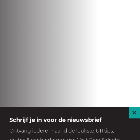
S
Schrijf je in voor de nieuwsbrief
l
Ontvang iedere maand de leukste UITtips,
u