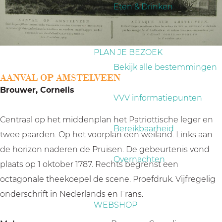
a
Eten & Drinken
g
e
PLAN JE BEZOEK
Bekijk alle bestemmingen
AANVAL OP AMSTELVEEN
Brouwer, Cornelis
VVV informatiepunten
Centraal op het middenplan het Patriottische leger en
Bereikbaarheid
twee paarden. Op het voorplan een weiland. Links aan
de horizon naderen de Pruisen. De gebeurtenis vond
Overnachten
plaats op 1 oktober 1787. Rechts begrenst een
octagonale theekoepel de scene. Proefdruk. Vijfregelig
onderschrift in Nederlands en Frans.
WEBSHOP