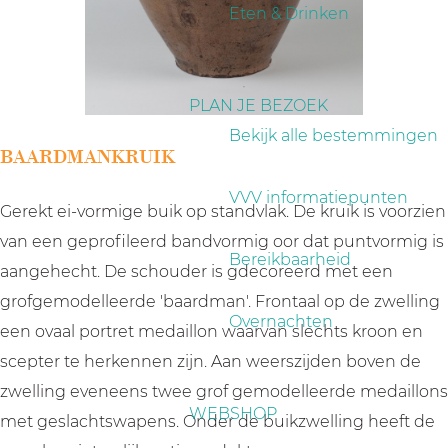
a
Eten & Drinken
g
e
PLAN JE BEZOEK
Bekijk alle bestemmingen
BAARDMANKRUIK
VVV informatiepunten
Gerekt ei-vormige buik op standvlak. De kruik is voorzien
van een geprofileerd bandvormig oor dat puntvormig is
Bereikbaarheid
aangehecht. De schouder is gdecoreerd met een
grofgemodelleerde 'baardman'. Frontaal op de zwelling
Overnachten
een ovaal portret medaillon waarvan slechts kroon en
scepter te herkennen zijn. Aan weerszijden boven de
zwelling eveneens twee grof gemodelleerde medaillons
WEBSHOP
met geslachtswapens. Onder de buikzwelling heeft de