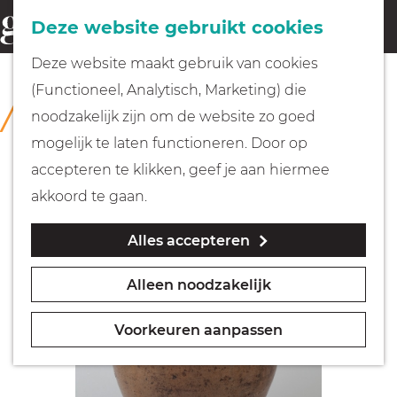
Fietsen
Deze website gebruikt cookies
menu
Z
G
Deze website maakt gebruik van cookies
o
Wandelen
a
(Functioneel, Analytisch, Marketing) die
COLLECTIE
e
n
Rijksmuseum Muiderslot
noodzakelijk zijn om de website zo goed
k
Varen
a
mogelijk te laten functioneren. Door op
e
a
accepteren te klikken, geef je aan hiermee
n
r
Met kinderen
akkoord te gaan.
d
Alles accepteren
e
Geocachen
h
Alleen noodzakelijk
o
Naar het museum
m
Voorkeuren aanpassen
e
Winkelen
p