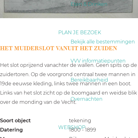
a
Eten & Drinken
g
e
PLAN JE BEZOEK
Bekijk alle bestemmingen
HET MUIDERSLOT VANUIT HET ZUIDEN
VVV informatiepunten
Het slot oprijzend vanachter de wallen. Geen spits op de
zuidertoren. Op de voorgrond centraal twee mannen in
Bereikbaarheid
19de eeuwse kleding, links twee mannen in een boot.
Links van het slot zicht op de boomgaard en weidse blik
Overnachten
over de monding van de Vecht.
Soort object
tekening
WEBSHOP
Datering
1800 - 1899