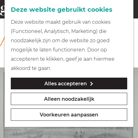
Fietsen
Deze website gebruikt cookies
menu
Z
G
Deze website maakt gebruik van cookies
o
Wandelen
a
(Functioneel, Analytisch, Marketing) die
COLLECTIE
e
n
Rijksmuseum Muiderslot
noodzakelijk zijn om de website zo goed
k
Varen
a
mogelijk te laten functioneren. Door op
e
a
accepteren te klikken, geef je aan hiermee
n
r
Met kinderen
akkoord te gaan.
d
Alles accepteren
e
Geocachen
h
Alleen noodzakelijk
o
Naar het museum
m
Voorkeuren aanpassen
e
Winkelen
p