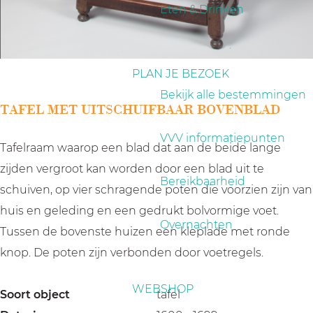
a
Eten & Drinken
g
e
PLAN JE BEZOEK
Bekijk alle bestemmingen
TAFEL MET UITSCHUIFBAAR BOVENBLAD
VVV informatiepunten
Tafelraam waarop een blad dat aan de beide lange
zijden vergroot kan worden door een blad uit te
Bereikbaarheid
schuiven, op vier schragende poten die voorzien zijn van
huis en geleding en een gedrukt bolvormige voet.
Overnachten
Tussen de bovenste huizen een kleplade met ronde
knop. De poten zijn verbonden door voetregels.
WEBSHOP
Soort object
tafel