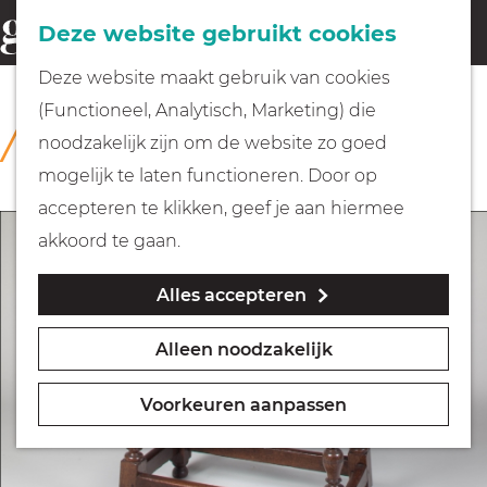
Fietsen
Deze website gebruikt cookies
menu
Z
G
Deze website maakt gebruik van cookies
o
Wandelen
a
(Functioneel, Analytisch, Marketing) die
COLLECTIE
e
n
Rijksmuseum Muiderslot
noodzakelijk zijn om de website zo goed
k
Varen
a
mogelijk te laten functioneren. Door op
e
a
accepteren te klikken, geef je aan hiermee
n
r
Met kinderen
akkoord te gaan.
d
Alles accepteren
e
Geocachen
h
Alleen noodzakelijk
o
Naar het museum
m
Voorkeuren aanpassen
e
Winkelen
p