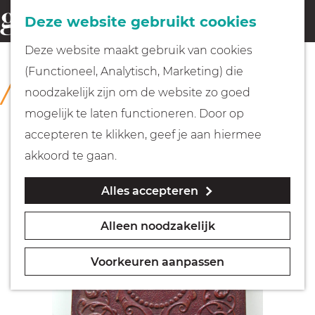
Fietsen
Deze website gebruikt cookies
menu
Z
G
Deze website maakt gebruik van cookies
o
Wandelen
a
(Functioneel, Analytisch, Marketing) die
COLLECTIE
e
n
Rijksmuseum Muiderslot
noodzakelijk zijn om de website zo goed
k
Varen
a
mogelijk te laten functioneren. Door op
e
a
accepteren te klikken, geef je aan hiermee
n
r
Met kinderen
akkoord te gaan.
d
Alles accepteren
e
Geocachen
h
Alleen noodzakelijk
o
Naar het museum
m
Voorkeuren aanpassen
e
Winkelen
p