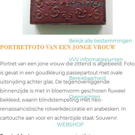
a
Eten & Drinken
g
e
PLAN JE BEZOEK
Bekijk alle bestemmingen
PORTRETFOTO VAN EEN JONGE VROUW
VVV informatiepunten
Portret van een jone vrouw die zittend is afgebeeld. Foto
is gevat in een goudkleurig passepartout met ovale
Bereikbaarheid
uitsnijding achter glas. De tegenoverliggende
binnenzijde is met in bloemvorm geschoren fluweel
Overnachten
bekleed, waarin blindstempeling met neo-
renaissancistische rolwerkdecoratie en arabesken. In
cartouche aan voor en achterzijde staat: Souvenir.
WEBSHOP