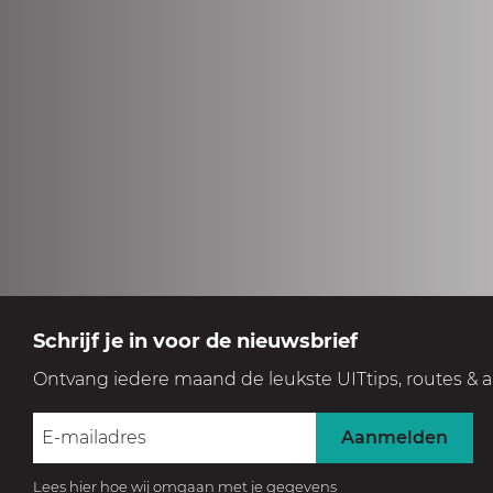
Schrijf je in voor de nieuwsbrief
Ontvang iedere maand de leukste UITtips, routes & a
Aanmelden
Lees hier hoe wij omgaan met je gegevens