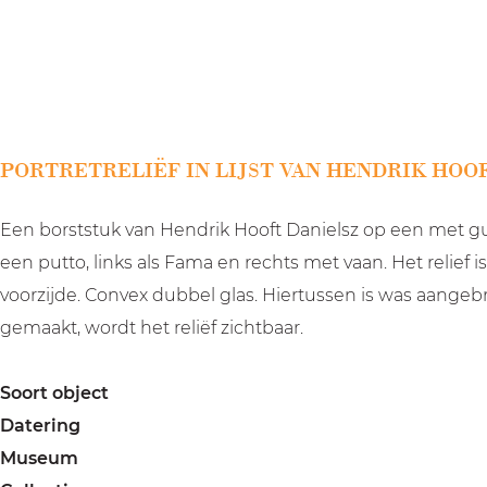
a
g
e
PORTRETRELIËF IN LIJST VAN HENDRIK HOOF
Een borststuk van Hendrik Hooft Danielsz op een met gu
een putto, links als Fama en rechts met vaan. Het relief
voorzijde. Convex dubbel glas. Hiertussen is was aangeb
gemaakt, wordt het reliëf zichtbaar.
Soort object
Datering
Museum