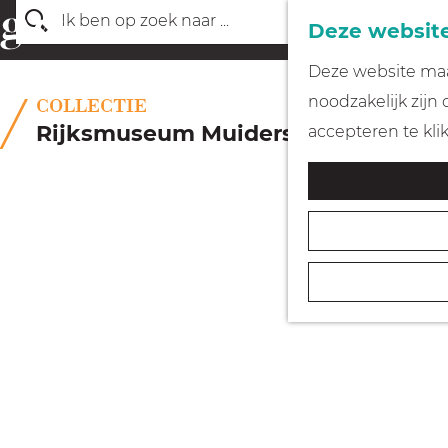
Deze website
Z
G
Deze website maak
o
a
noodzakelijk zijn
COLLECTIE
e
n
Rijksmuseum Muiderslot
accepteren te kli
k
a
e
a
n
r
d
e
h
o
m
e
p