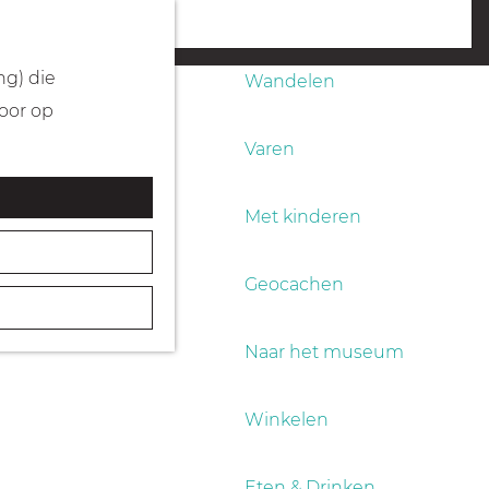
Fietsen
menu
ng) die
Wandelen
Door op
Varen
Met kinderen
Geocachen
Naar het museum
Winkelen
Eten & Drinken