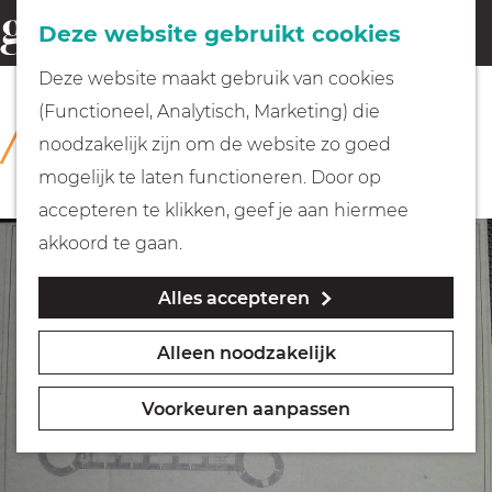
Fietsen
Deze website gebruikt cookies
menu
Z
G
Deze website maakt gebruik van cookies
o
Wandelen
a
(Functioneel, Analytisch, Marketing) die
COLLECTIE
e
n
Rijksmuseum Muiderslot
noodzakelijk zijn om de website zo goed
k
Varen
a
mogelijk te laten functioneren. Door op
e
a
accepteren te klikken, geef je aan hiermee
n
r
Met kinderen
akkoord te gaan.
d
Alles accepteren
e
Geocachen
h
Alleen noodzakelijk
o
Naar het museum
m
Voorkeuren aanpassen
e
Winkelen
p