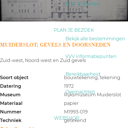
a
Eten & Drinken
g
e
PLAN JE BEZOEK
Bekijk alle bestemmingen
MUIDERSLOT; GEVELS EN DOORSNEDEN
VVV informatiepunten
Zuid-west, Noord-west en Zuid gevels
Bereikbaarheid
Soort object
bouwtekening, tekening
Datering
1972
Overnachten
Museum
Rijksmuseum Muiderslot
Materiaal
papier
Nummer
M1993-019
WEBSHOP
Techniek
getekend