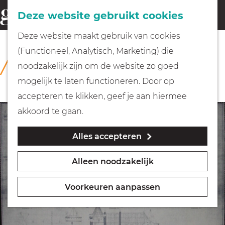
Fietsen
Deze website gebruikt cookies
menu
Z
G
Deze website maakt gebruik van cookies
o
Wandelen
a
(Functioneel, Analytisch, Marketing) die
COLLECTIE
e
n
Rijksmuseum Muiderslot
noodzakelijk zijn om de website zo goed
k
Varen
a
mogelijk te laten functioneren. Door op
e
a
accepteren te klikken, geef je aan hiermee
n
r
Met kinderen
akkoord te gaan.
d
Alles accepteren
e
Geocachen
h
Alleen noodzakelijk
o
Naar het museum
m
Voorkeuren aanpassen
e
Winkelen
p