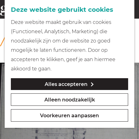
Fietsen
Deze website gebruikt cookies
menu
Z
G
Deze website maakt gebruik van cookies
o
Wandelen
a
(Functioneel, Analytisch, Marketing) die
COLLECTIE
e
n
Rijksmuseum Muiderslot
noodzakelijk zijn om de website zo goed
k
Varen
a
mogelijk te laten functioneren. Door op
e
a
accepteren te klikken, geef je aan hiermee
n
r
Met kinderen
akkoord te gaan.
d
Alles accepteren
e
Geocachen
h
Alleen noodzakelijk
o
Naar het museum
m
Voorkeuren aanpassen
e
Winkelen
p