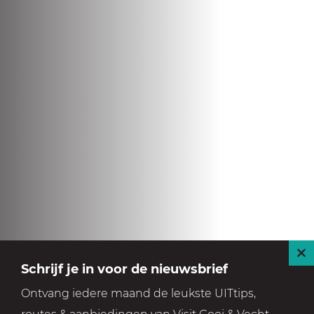
S
Schrijf je in voor de nieuwsbrief
l
Ontvang iedere maand de leukste UITtips,
u