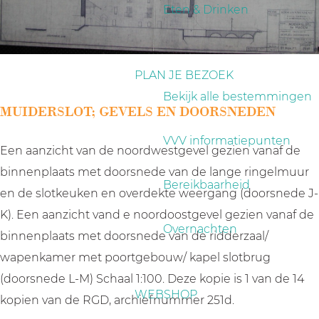
a
Eten & Drinken
g
e
PLAN JE BEZOEK
Bekijk alle bestemmingen
MUIDERSLOT; GEVELS EN DOORSNEDEN
VVV informatiepunten
Een aanzicht van de noordwestgevel gezien vanaf de
binnenplaats met doorsnede van de lange ringelmuur
Bereikbaarheid
en de slotkeuken en overdekte weergang (doorsnede J-
K). Een aanzicht vand e noordoostgevel gezien vanaf de
Overnachten
binnenplaats met doorsnede van de ridderzaal/
wapenkamer met poortgebouw/ kapel slotbrug
(doorsnede L-M) Schaal 1:100. Deze kopie is 1 van de 14
WEBSHOP
kopien van de RGD, archiefnummer 251d.