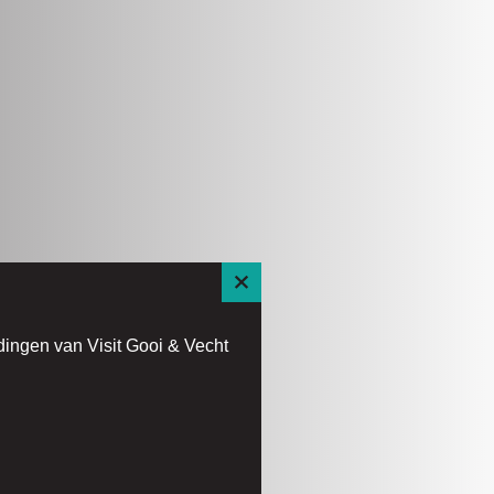
S
l
dingen van Visit Gooi & Vecht
u
i
t