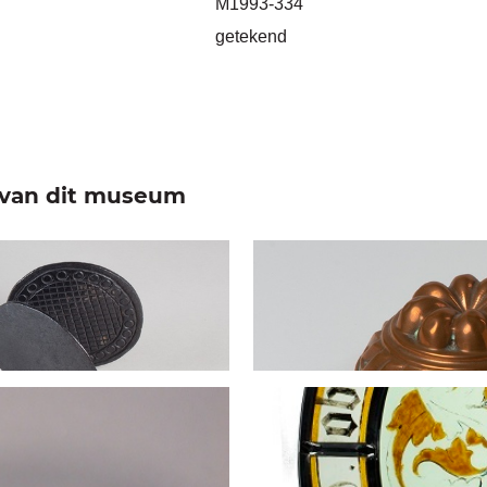
M1993-334
getekend
e van dit museum