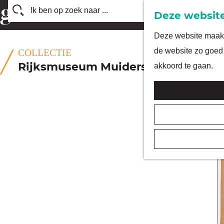
Deze website
Z
G
Deze website maakt 
o
a
de website zo goed 
COLLECTIE
e
n
Rijksmuseum Muiderslot
akkoord te gaan.
k
a
e
a
n
r
d
e
h
o
m
e
p