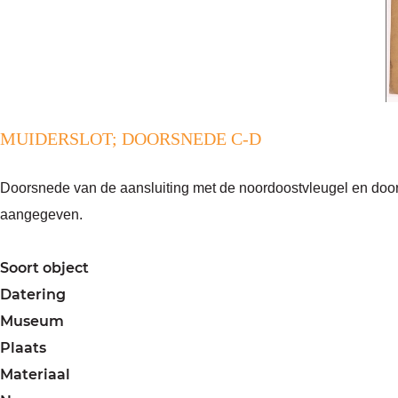
a
g
e
MUIDERSLOT; DOORSNEDE C-D
Doorsnede van de aansluiting met de noordoostvleugel en door
aangegeven.
Soort object
Datering
Museum
Plaats
Materiaal