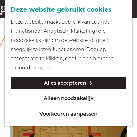
Fietsen
Deze website gebruikt cookies
menu
Z
G
Deze website maakt gebruik van cookies
o
Wandelen
a
(Functioneel, Analytisch, Marketing) die
COLLECTIE
e
n
Rijksmuseum Muiderslot
noodzakelijk zijn om de website zo goed
k
Varen
a
mogelijk te laten functioneren. Door op
e
a
accepteren te klikken, geef je aan hiermee
n
r
Met kinderen
akkoord te gaan.
d
Alles accepteren
e
Geocachen
h
Alleen noodzakelijk
o
Naar het museum
m
Voorkeuren aanpassen
e
Winkelen
p