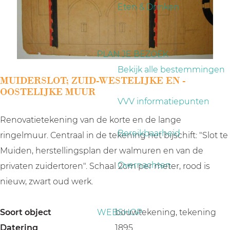
a
Eten & Drinken
g
e
PLAN JE BEZOEK
Bekijk alle bestemmingen
MUIDERSLOT; ZUID-WESTELIJKE EN -
OOSTELIJKE MUUR
VVV informatiepunten
Renovatietekening van de korte en de lange
Bereikbaarheid
ringelmuur. Centraal in de tekening het bijschift: "Slot te
Muiden, herstellingsplan der walmuren en van de
Overnachten
privaten zuidertoren". Schaal 2cm per meter, rood is
nieuw, zwart oud werk.
Soort object
WEBSHOP
bouwtekening, tekening
Datering
1895