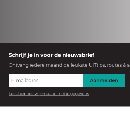
Schrijf je in voor de nieuwsbrief
Ontvang iedere maand de leukste UITtips, routes & a
Aanmelden
Lees hier hoe wij omgaan met je gegevens
BEZOEK HET MUSEUM
Beleef de collectie