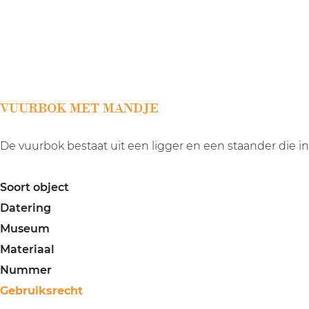
a
g
e
VUURBOK MET MANDJE
De vuurbok bestaat uit een ligger en een staander die i
Soort object
Datering
Museum
Materiaal
Nummer
Gebruiksrecht