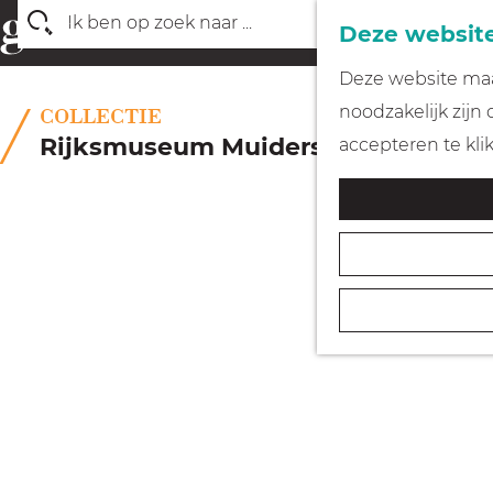
Deze website
Z
G
Deze website maak
o
a
noodzakelijk zijn
COLLECTIE
e
n
Rijksmuseum Muiderslot
accepteren te kli
k
a
e
a
n
r
d
e
h
o
m
e
p