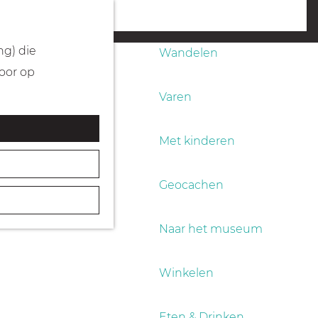
Fietsen
menu
ng) die
Wandelen
Door op
Varen
Met kinderen
Geocachen
Naar het museum
Winkelen
Eten & Drinken