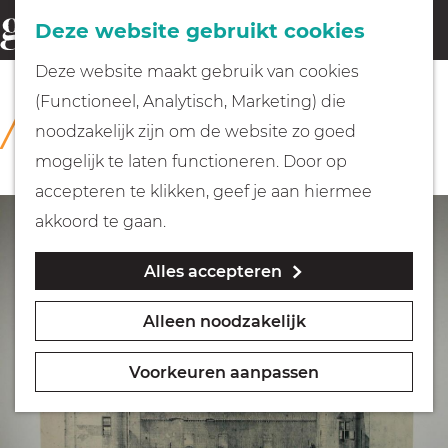
Fietsen
Deze website gebruikt cookies
menu
Z
G
Deze website maakt gebruik van cookies
o
Wandelen
a
(Functioneel, Analytisch, Marketing) die
COLLECTIE
e
n
Rijksmuseum Muiderslot
noodzakelijk zijn om de website zo goed
k
Varen
a
mogelijk te laten functioneren. Door op
e
a
accepteren te klikken, geef je aan hiermee
n
r
Met kinderen
akkoord te gaan.
d
Alles accepteren
e
Geocachen
h
Alleen noodzakelijk
o
Naar het museum
m
Voorkeuren aanpassen
e
Winkelen
p