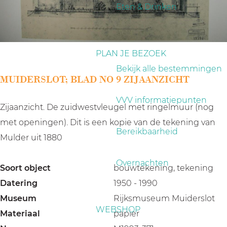
a
Eten & Drinken
g
e
PLAN JE BEZOEK
Bekijk alle bestemmingen
MUIDERSLOT; BLAD NO 9 ZIJAANZICHT
VVV informatiepunten
Zijaanzicht. De zuidwestvleugel met ringelmuur (nog
met openingen). Dit is een kopie van de tekening van
Bereikbaarheid
Mulder uit 1880
Overnachten
Soort object
bouwtekening, tekening
Datering
1950 - 1990
Museum
Rijksmuseum Muiderslot
WEBSHOP
Materiaal
papier