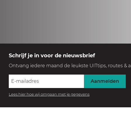
Schrijf je in voor de nieuwsbrief
Ontvang iedere maand de leukste UITtips, routes & a
Aanmelden
Lees hier hoe wij omgaan met je gegevens
BEZOEK HET MUSEUM
Beleef de collectie