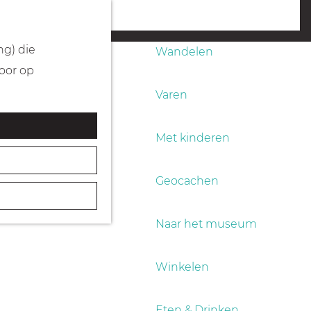
Fietsen
menu
ng) die
Wandelen
Door op
Varen
Met kinderen
Geocachen
Naar het museum
Winkelen
Eten & Drinken