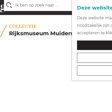
Deze website
Z
G
Deze website maak
o
a
noodzakelijk zijn
COLLECTIE
e
n
Rijksmuseum Muiderslot
accepteren te kli
k
a
e
a
n
r
d
e
h
o
m
e
p