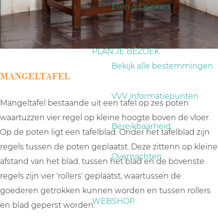
a
Eten & Drinken
g
e
PLAN JE BEZOEK
Bekijk alle bestemmingen
MANGELTAFEL
VVV informatiepunten
Mangeltafel bestaande uit een tafel op zes poten
waartuzzen vier regel op kleine hoogte boven de vloer.
Bereikbaarheid
Op de poten ligt een tafelblad. Onder het tafelblad zijn
regels tussen de poten geplaatst. Deze zittenn op kleine
Overnachten
afstand van het blad. tussen het blad en de bovenste
regels zijn vier 'rollers' geplaatst, waartussen de
goederen getrokken kunnen worden en tussen rollers
WEBSHOP
en blad geperst worden.