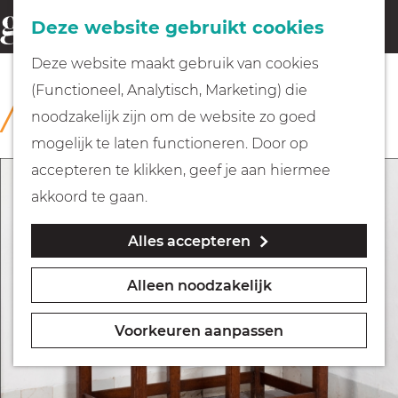
Fietsen
Deze website gebruikt cookies
menu
Z
G
Deze website maakt gebruik van cookies
o
Wandelen
a
(Functioneel, Analytisch, Marketing) die
COLLECTIE
e
n
Rijksmuseum Muiderslot
noodzakelijk zijn om de website zo goed
k
Varen
a
mogelijk te laten functioneren. Door op
e
a
accepteren te klikken, geef je aan hiermee
n
r
Met kinderen
akkoord te gaan.
d
Alles accepteren
e
Geocachen
h
Alleen noodzakelijk
o
Naar het museum
m
Voorkeuren aanpassen
e
Winkelen
p