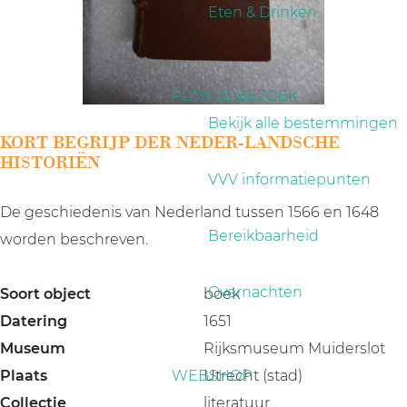
a
Eten & Drinken
g
e
PLAN JE BEZOEK
Bekijk alle bestemmingen
KORT BEGRIJP DER NEDER-LANDSCHE
HISTORIËN
VVV informatiepunten
De geschiedenis van Nederland tussen 1566 en 1648
Bereikbaarheid
worden beschreven.
Overnachten
Soort object
boek
Datering
1651
Museum
Rijksmuseum Muiderslot
Plaats
WEBSHOP
Utrecht (stad)
Collectie
literatuur