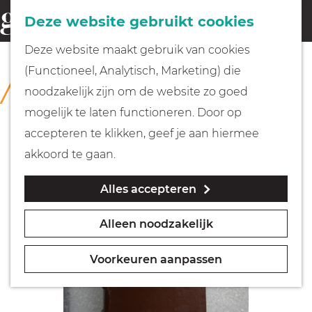
Fietsen
Deze website gebruikt cookies
menu
Z
G
Deze website maakt gebruik van cookies
o
Wandelen
a
(Functioneel, Analytisch, Marketing) die
COLLECTIE
e
n
Rijksmuseum Muiderslot
noodzakelijk zijn om de website zo goed
k
Varen
a
mogelijk te laten functioneren. Door op
e
a
accepteren te klikken, geef je aan hiermee
n
r
Met kinderen
akkoord te gaan.
d
Alles accepteren
e
Geocachen
h
Alleen noodzakelijk
o
Naar het museum
m
Voorkeuren aanpassen
e
Winkelen
p