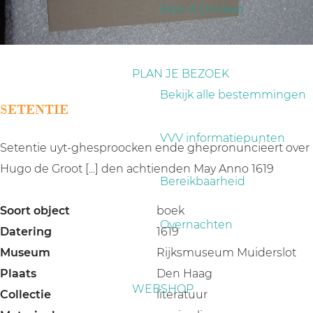
a
Eten & Drinken
g
e
PLAN JE BEZOEK
Bekijk alle bestemmingen
SETENTIE
VVV informatiepunten
Setentie uyt-ghesproocken ende ghepronuncieert over
Hugo de Groot [...] den achtienden May Anno 1619
Bereikbaarheid
Soort object
boek
Overnachten
Datering
1619
Museum
Rijksmuseum Muiderslot
Plaats
Den Haag
WEBSHOP
Collectie
literatuur