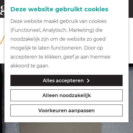
Fietsen
Deze website gebruikt cookies
menu
Z
G
Deze website maakt gebruik van cookies
o
Wandelen
a
(Functioneel, Analytisch, Marketing) die
COLLECTIE
e
n
Rijksmuseum Muiderslot
noodzakelijk zijn om de website zo goed
k
Varen
a
mogelijk te laten functioneren. Door op
e
a
accepteren te klikken, geef je aan hiermee
n
r
Met kinderen
akkoord te gaan.
d
Alles accepteren
e
Geocachen
h
Alleen noodzakelijk
o
Naar het museum
m
Voorkeuren aanpassen
e
Winkelen
p