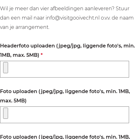
Wil je meer dan vier afbeeldingen aanleveren? Stuur
dan een mail naar info@visitgooivecht.nl o.v.v. de naam
van je arrangement.
Headerfoto uploaden (jpeg/jpg, liggende foto's, min.
v
1MB, max. 5MB)
*
e
r
p
Foto uploaden (jpeg/jpg, liggende foto's, min. 1MB,
l
max. 5MB)
i
c
h
t
Foto uploaden (jpeg/jpg, liggende foto's, min. 1MB,