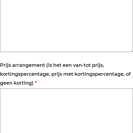
r
p
l
i
c
h
t
Prijs arrangement (is het een van-tot prijs,
kortingspercentage, prijs met kortingspercentage, of
v
geen korting)
*
e
r
p
l
i