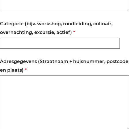
c
h
t
Categorie (bijv. workshop, rondleiding, culinair,
v
overnachting, excursie, actief)
*
e
r
p
Adresgegevens (Straatnaam + huisnummer, postcode
l
v
en plaats)
*
i
e
c
r
h
p
t
l
i
c