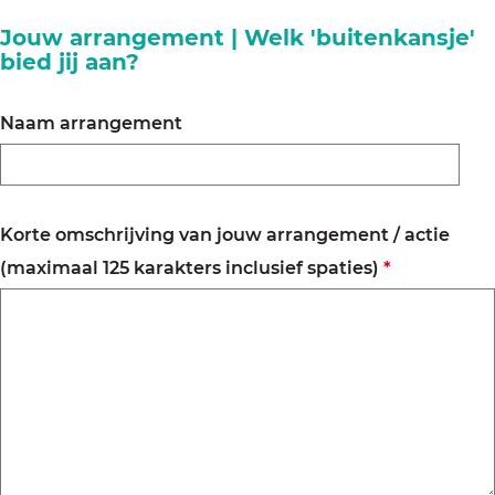
h
l
Jouw arrangement | Welk 'buitenkansje'
t
bied jij aan?
i
c
Naam arrangement
h
t
Korte omschrijving van jouw arrangement / actie
v
(maximaal 125 karakters inclusief spaties)
*
e
r
p
l
i
c