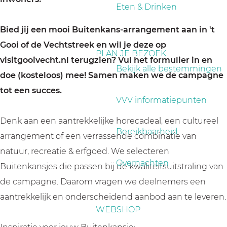
a
Eten & Drinken
g
Bied jij een mooi Buitenkans-arrangement aan in 't
e
Gooi of de Vechtstreek en wil je deze op
PLAN JE BEZOEK
visitgooivecht.nl terugzien? Vul het formulier in en
Bekijk alle bestemmingen
doe (kosteloos) mee! Samen maken we de campagne
tot een succes.
VVV informatiepunten
Denk aan een aantrekkelijke horecadeal, een cultureel
Bereikbaarheid
arrangement of een verrassende combinatie van
natuur, recreatie & erfgoed. We selecteren
Overnachten
Buitenkansjes die passen bij de kwaliteitsuitstraling van
de campagne. Daarom vragen we deelnemers een
aantrekkelijk en onderscheidend aanbod aan te leveren.
WEBSHOP