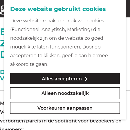
Fietsen
Deze website gebruikt cookies
menu
Z
G
Deze website maakt gebruik van cookies
o
Wandelen
a
Buitenkans
(Functioneel, Analytisch, Marketing) die
e
n
noodzakelijk zijn om de website zo goed
Zomercampagne
k
Varen
a
mogelijk te laten functioneren. Door op
e
Deelnameformulier
a
accepteren te klikken, geef je aan hiermee
n
r
Met kinderen
akkoord te gaan.
d
Doe mee aan de 'Buitenkans in Gooi &
Vecht' zomercampagne 2026
Alles accepteren
e
Geocachen
h
Alleen noodzakelijk
o
Naar het museum
Met de Buitenkans zomercampagne zet Visit Gooi &
m
Voorkeuren aanpassen
Vecht de hele zomer bekende highlights en
e
Winkelen
verborgen parels in de spotlight voor bezoekers en
p
inwoners!