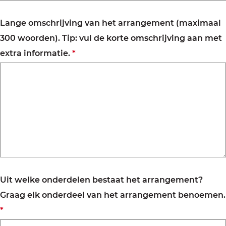
h
t
Lange omschrijving van het arrangement (maximaal
300 woorden). Tip: vul de korte omschrijving aan met
v
extra informatie.
*
e
r
p
l
i
c
h
t
Uit welke onderdelen bestaat het arrangement?
Graag elk onderdeel van het arrangement benoemen.
v
*
e