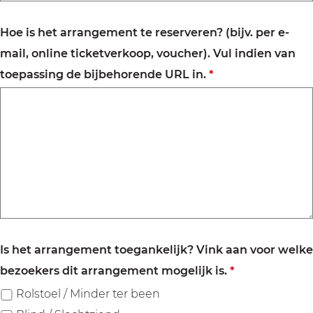
h
t
Hoe is het arrangement te reserveren? (bijv. per e-
mail, online ticketverkoop, voucher). Vul indien van
v
toepassing de bijbehorende URL in.
*
e
r
p
l
i
c
h
t
Is het arrangement toegankelijk? Vink aan voor welke
v
bezoekers dit arrangement mogelijk is.
*
e
Rolstoel / Minder ter been
r