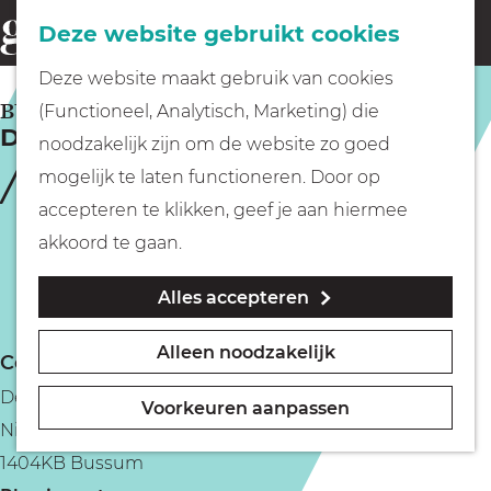
Fietsen
Deze website gebruikt cookies
menu
Z
G
Deze website maakt gebruik van cookies
o
Wandelen
a
BUSSUM
(Functioneel, Analytisch, Marketing) die
e
Dekselz
n
noodzakelijk zijn om de website zo goed
k
Varen
a
mogelijk te laten functioneren. Door op
e
a
accepteren te klikken, geef je aan hiermee
n
r
Met kinderen
akkoord te gaan.
d
Alles accepteren
e
Geocachen
h
Alleen noodzakelijk
Contact
o
Naar het museum
Dekselz
m
Voorkeuren aanpassen
Nieuwe Brink 14
e
Winkelen
1404KB Bussum
p