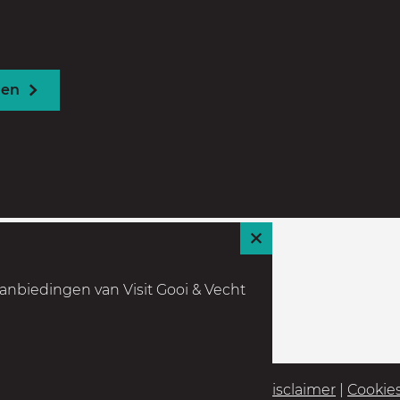
den
S
l
anbiedingen van Visit Gooi & Vecht
u
i
t
Partners
|
Colofon
|
Privacyverklaring
|
Disclaimer
|
Cookie