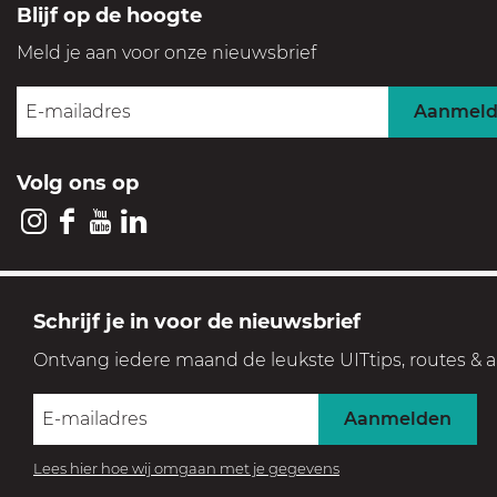
Blijf op de hoogte
Meld je aan voor onze nieuwsbrief
Aanmel
Volg ons op
I
F
Y
L
n
a
o
i
s
c
u
n
GOOI & VECHT
Schrijf je in voor de nieuwsbrief
t
e
T
k
Streek voor levensgenieters
Ontvang iedere maand de leukste UITtips, routes & a
a
b
u
e
Geniet in een prachtige, historische en groene setting
g
o
b
d
Aanmelden
r
o
e
I
a
k
V
n
Lees hier hoe wij omgaan met je gegevens
© 2026 Visit Gooi & Vecht |
Event aanmelden
|
Contact
|