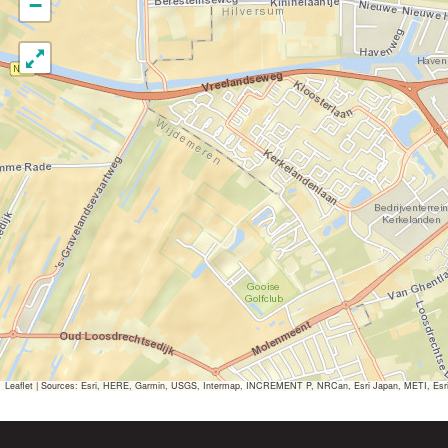
−
Leaflet
|
Sources: Esri, HERE, Garmin, USGS, Intermap, INCREMENT P, NRCan, Esri Japan, METI, Esri Ch