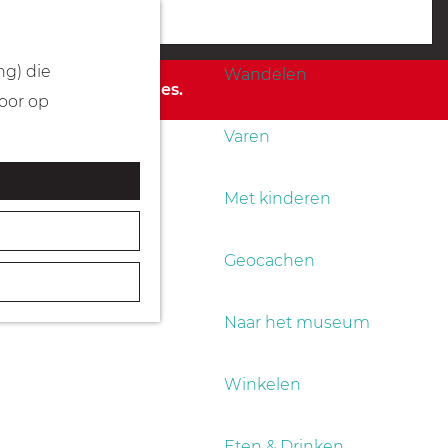
Fietsen
menu
ng) die
Wandelen
de beschikbare opties.
Door op
Varen
Met kinderen
Geocachen
Naar het museum
Winkelen
Eten & Drinken