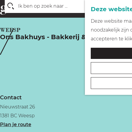
Deze website
Z
G
Deze website maak
o
a
WEESP
noodzakelijk zijn
e
Ons Bakhuys - Bakkerij & Lunchroom
n
accepteren te kli
k
a
e
a
n
r
d
e
h
Contact
o
Nieuwstraat 26
m
1381 BC Weesp
e
n
Plan je route
p