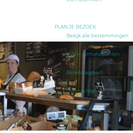
PLAN JE BEZOEK
Bekijk alle bestemmingen
VVV informatiepunten
Bereikbaarheid
Overnachten
WEBSHOP