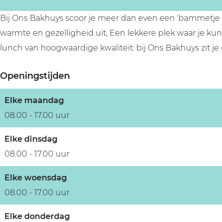
-
a
B
k
Bij Ons Bakhuys scoor je meer dan even een 'bammetje k
a
k
warmte en gezelligheid uit, Een lekkere plek waar je kunt 
k
e
lunch van hoogwaardige kwaliteit: bij Ons Bakhuys zit je
k
r
Openingstijden
e
i
r
j
Elke maandag
i
&
08.00 - 17.00 uur
j
L
&
u
Elke dinsdag
L
n
08.00 - 17.00 uur
u
c
Elke woensdag
n
h
08.00 - 17.00 uur
c
r
h
o
Elke donderdag