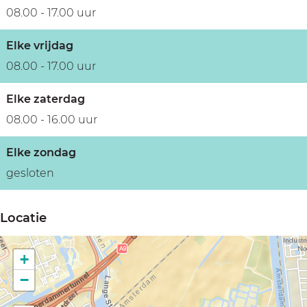
r
o
08.00 - 17.00 uur
o
m
Elke vrijdag
o
08.00 - 17.00 uur
m
Elke zaterdag
08.00 - 16.00 uur
Elke zondag
gesloten
Locatie
+
−