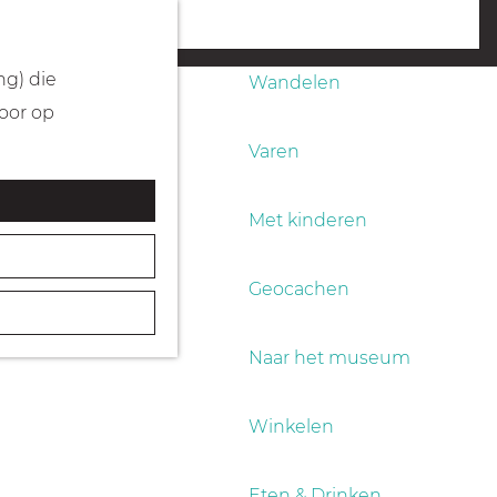
Fietsen
menu
ng) die
Wandelen
Door op
Varen
Met kinderen
Geocachen
Naar het museum
Winkelen
Eten & Drinken