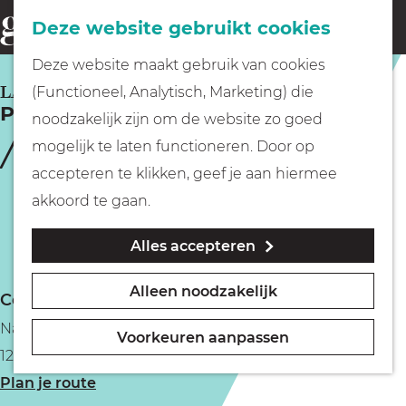
Fietsen
Deze website gebruikt cookies
menu
Z
G
Deze website maakt gebruik van cookies
o
Wandelen
a
LAREN
(Functioneel, Analytisch, Marketing) die
e
Papageno Huis
n
noodzakelijk zijn om de website zo goed
k
Varen
a
mogelijk te laten functioneren. Door op
e
a
accepteren te klikken, geef je aan hiermee
n
r
Met kinderen
akkoord te gaan.
d
Alles accepteren
e
Geocachen
h
Alleen noodzakelijk
Contact
o
Naar het museum
Naarderstraat 77
m
Voorkeuren aanpassen
1251 BG Laren
e
Winkelen
n
Plan je route
p