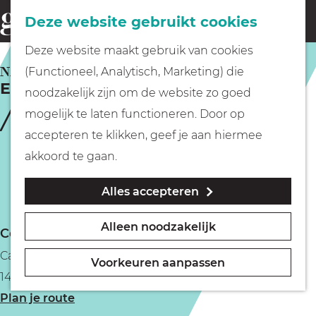
Fietsen
Deze website gebruikt cookies
menu
Z
G
Deze website maakt gebruik van cookies
o
Wandelen
a
NAARDEN
(Functioneel, Analytisch, Marketing) die
e
Eetcafé Het Hert
n
noodzakelijk zijn om de website zo goed
k
Varen
a
mogelijk te laten functioneren. Door op
e
a
accepteren te klikken, geef je aan hiermee
n
r
Met kinderen
akkoord te gaan.
d
Alles accepteren
e
Geocachen
h
Alleen noodzakelijk
Contact
o
Naar het museum
Cattenhagestraat 10
m
Voorkeuren aanpassen
1411 CT Naarden
e
Winkelen
n
Plan je route
p