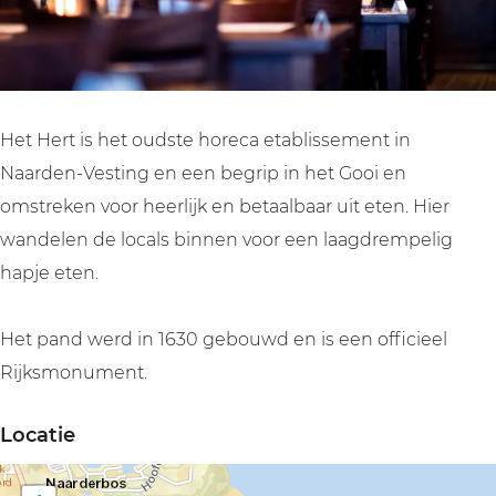
r
H
t
e
r
t
e
H
t
t
r
e
H
t
r
e
t
r
Het Hert is het oudste horeca etablissement in
t
Naarden-Vesting en een begrip in het Gooi en
omstreken voor heerlijk en betaalbaar uit eten. Hier
wandelen de locals binnen voor een laagdrempelig
hapje eten.
Het pand werd in 1630 gebouwd en is een officieel
Rijksmonument.
Locatie