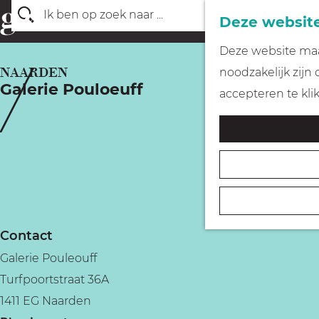
Deze website
Z
G
Deze website maak
o
a
NAARDEN
noodzakelijk zijn
e
Galerie Pouloeuff
n
accepteren te kli
k
a
e
a
n
r
d
e
h
Contact
o
Galerie Pouleouff
m
Turfpoortstraat 36A
e
1411 EG Naarden
p