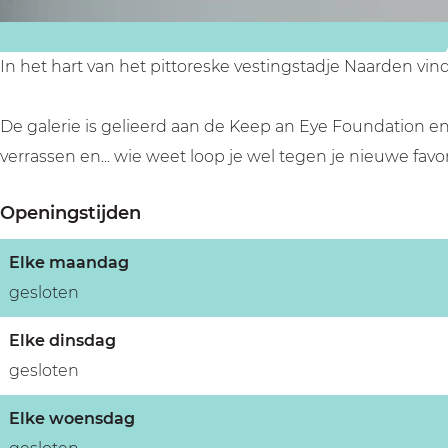
u
o
l
e
o
u
In het hart van het pittoreske vestingstadje Naarden vind
e
f
u
f
De galerie is gelieerd aan de Keep an Eye Foundation en 
f
verrassen en... wie weet loop je wel tegen je nieuwe fav
f
Openingstijden
Elke maandag
gesloten
Elke dinsdag
gesloten
Elke woensdag