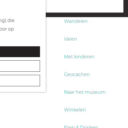
Fietsen
menu
ng) die
Wandelen
Door op
Varen
Met kinderen
Geocachen
Naar het museum
Winkelen
Eten & Drinken