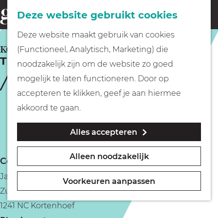
Fietsen
Deze website gebruikt cookies
menu
Z
G
Deze website maakt gebruik van cookies
o
Wandelen
a
KORTENHOEF
(Functioneel, Analytisch, Marketing) die
e
TOP Ottenhome
n
noodzakelijk zijn om de website zo goed
k
Varen
a
mogelijk te laten functioneren. Door op
e
a
accepteren te klikken, geef je aan hiermee
n
r
Met kinderen
akkoord te gaan.
d
Alles accepteren
e
Geocachen
h
Alleen noodzakelijk
Contact
o
Naar het museum
Jachthaven Ottenhome
m
Voorkeuren aanpassen
Zuwe 20
e
Winkelen
1241 NC Kortenhoef
p