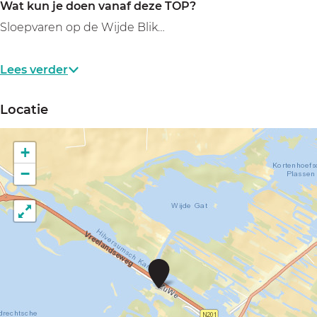
Wat kun je doen vanaf deze TOP?
Sloepvaren op de Wijde Blik…
Lees verder
Locatie
+
−
T
O
P
O
t