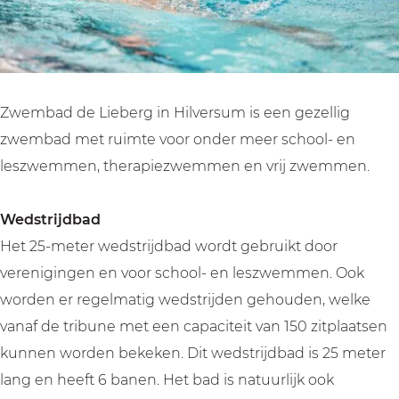
b
L
e
e
e
i
L
b
r
e
i
e
g
b
e
r
e
b
g
Zwembad de Lieberg in Hilversum is een gezellig
r
e
zwembad met ruimte voor onder meer school- en
g
r
leszwemmen, therapiezwemmen en vrij zwemmen.
g
Wedstrijdbad
Het 25-meter wedstrijdbad wordt gebruikt door
verenigingen en voor school- en leszwemmen. Ook
worden er regelmatig wedstrijden gehouden, welke
vanaf de tribune met een capaciteit van 150 zitplaatsen
kunnen worden bekeken. Dit wedstrijdbad is 25 meter
lang en heeft 6 banen. Het bad is natuurlijk ook