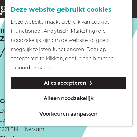
Fietsen
Deze website gebruikt cookies
menu
Z
G
Deze website maakt gebruik van cookies
o
Wandelen
a
HILVERSUM
(Functioneel, Analytisch, Marketing) die
e
Zwembad de Lieberg
n
noodzakelijk zijn om de website zo goed
k
Varen
a
mogelijk te laten functioneren. Door op
e
a
accepteren te klikken, geef je aan hiermee
n
r
Met kinderen
akkoord te gaan.
d
Alles accepteren
e
Geocachen
h
Alleen noodzakelijk
Contact
o
Naar het museum
Zwembad de Lieberg
m
Voorkeuren aanpassen
Jan van der Heydenstraat 170
e
Winkelen
1221 EM Hilversum
p