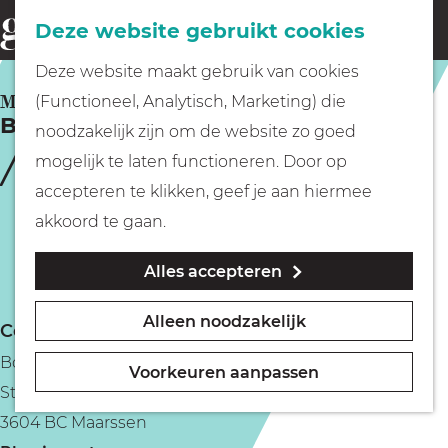
Fietsen
Deze website gebruikt cookies
menu
Z
G
Deze website maakt gebruik van cookies
o
Wandelen
a
MAARSSEN
(Functioneel, Analytisch, Marketing) die
e
Boei26
n
noodzakelijk zijn om de website zo goed
k
Varen
a
mogelijk te laten functioneren. Door op
e
a
accepteren te klikken, geef je aan hiermee
n
r
Met kinderen
akkoord te gaan.
d
Alles accepteren
e
Geocachen
h
Alleen noodzakelijk
Contact
o
Naar het museum
Boei26
m
Voorkeuren aanpassen
Straatweg 60
e
Winkelen
3604 BC Maarssen
p