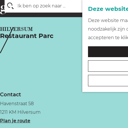
Deze website
Z
G
Deze website maak
o
a
HILVERSUM
noodzakelijk zijn
e
Restaurant Parc
n
accepteren te kli
k
a
e
a
n
r
d
e
h
Contact
o
Havenstraat 58
m
1211 KM Hilversum
e
n
Plan je route
p