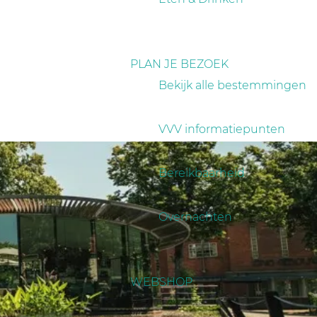
PLAN JE BEZOEK
Bekijk alle bestemmingen
VVV informatiepunten
Bereikbaarheid
Overnachten
WEBSHOP