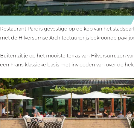
c
P
t
r
a
P
c
r
a
c
r
Restaurant Parc is gevestigd op de kop van het stadspa
c
met de Hilversumse Architectuurprijs bekroonde paviljoe
Buiten zit je op het mooiste terras van Hilversum: zon
een Frans klassieke basis met invloeden van over de hel