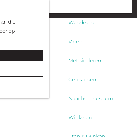
Fietsen
menu
ng) die
Wandelen
Door op
Varen
Met kinderen
Geocachen
Naar het museum
Winkelen
Eten & Drinken